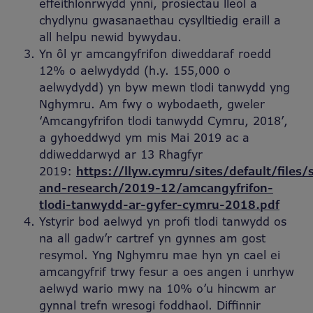
effeithlonrwydd ynni, prosiectau lleol a
chydlynu gwasanaethau cysylltiedig eraill a
all helpu newid bywydau.
Yn ôl yr amcangyfrifon diweddaraf roedd
12% o aelwydydd (h.y. 155,000 o
aelwydydd) yn byw mewn tlodi tanwydd yng
Nghymru. Am fwy o wybodaeth, gweler
‘Amcangyfrifon tlodi tanwydd Cymru, 2018’,
a gyhoeddwyd ym mis Mai 2019 ac a
ddiweddarwyd ar 13 Rhagfyr
2019:
https://llyw.cymru/sites/default/files/s
and-research/2019-12/amcangyfrifon-
tlodi-tanwydd-ar-gyfer-cymru-2018.pdf
Ystyrir bod aelwyd yn profi tlodi tanwydd os
na all gadw’r cartref yn gynnes am gost
resymol. Yng Nghymru mae hyn yn cael ei
amcangyfrif trwy fesur a oes angen i unrhyw
aelwyd wario mwy na 10% o’u hincwm ar
gynnal trefn wresogi foddhaol. Diffinnir