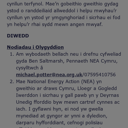
cynllun terfynol. Mae’n gobeithio gweithio gydag
ystod o randdeiliaid allweddol i helpu mwyhau’r
cynllun yn ystod yr ymgynghoriad i sicrhau ei fod
yn helpu’r rhai sydd mewn angen mwyaf.
DIWEDD
Nodiadau i Olygyddion
Am wybodaeth bellach neu i drefnu cyfweliad
gyda Ben Saltmarsh, Pennaeth NEA Cymru,
cysylltwch â
michael.potter@nea.org.uk
/07595410756
Mae National Energy Action (NEA) yn
gweithio ar draws Cymru, Lloegr a Gogledd
Iwerddon i sicrhau y gall pawb yn y Deyrnas
Unedig fforddio byw mewn cartref cynnes ac
iach. I gyflawni hyn, ei nod yw gwella
mynediad at gyngor ar ynni a dyledion,
darparu hyfforddiant, cefnogi polisïau