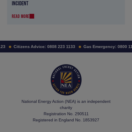
INCIDENT
READ MORE
23
Citizens Advice:
0808 223 1133
Gas Emergency:
0800 111
National Energy Action (NEA) is an independent
charity
Registration No. 290511
Registered in England No. 1853927