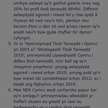
unrhyw aelwyd sy’n gorfod gwario mwy nag
20% fel profi tlodi tanwydd difrifol. Diffinnir
aelwydydd agored i niwed fel y rhai sydd â
rhywun 60 oed neu’n hŷn, plentyn neu
berson ifanc o dan 16 oed a/neu rywun sy’n
anabl neu’n byw gyda chyflwr hir dymor
cyfyngol.
Yn ei ‘Hymrwymiad Tlodi Tanwydd i Gymru’
yn 2003 a’i ‘Strategaeth Tlodi Tanwydd
2010’, ymrwymodd Llywodraeth Cymru i
ddileu tlodi tanwydd, mor bell ag sy’n
rhesymol ymarferol: ymysg aelwydydd
agored i niwed erbyn 2010; ymysg pobl sy’n
byw mewn tai cymdeithasol erbyn 2012; ac i
bawb yng Nghymru erbyn 2018.
Mae NEA Cymru wedi cynhyrchu papur byr
sy’n amlygu’r ymrwymiadau allweddol yr
hoffai’r elusen eu gweld yn cael eu
hadlewyrchu yn y cynllun tlodi tanwydd