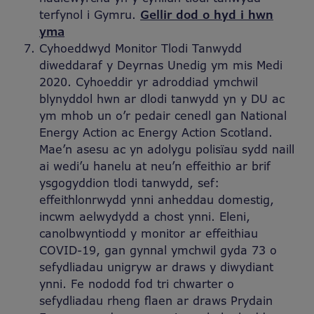
terfynol i Gymru.
Gellir dod o hyd i hwn
yma
Cyhoeddwyd Monitor Tlodi Tanwydd
diweddaraf y Deyrnas Unedig ym mis Medi
2020. Cyhoeddir yr adroddiad ymchwil
blynyddol hwn ar dlodi tanwydd yn y DU ac
ym mhob un o’r pedair cenedl gan National
Energy Action ac Energy Action Scotland.
Mae’n asesu ac yn adolygu polisïau sydd naill
ai wedi’u hanelu at neu’n effeithio ar brif
ysgogyddion tlodi tanwydd, sef:
effeithlonrwydd ynni anheddau domestig,
incwm aelwydydd a chost ynni. Eleni,
canolbwyntiodd y monitor ar effeithiau
COVID-19, gan gynnal ymchwil gyda 73 o
sefydliadau unigryw ar draws y diwydiant
ynni. Fe nododd fod tri chwarter o
sefydliadau rheng flaen ar draws Prydain