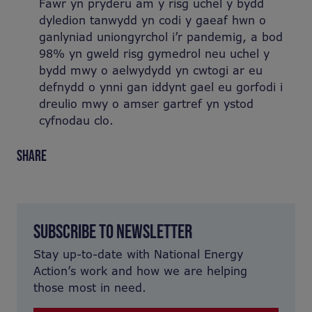
Fawr yn pryderu am y risg uchel y bydd
dyledion tanwydd yn codi y gaeaf hwn o
ganlyniad uniongyrchol i’r pandemig, a bod
98% yn gweld risg gymedrol neu uchel y
bydd mwy o aelwydydd yn cwtogi ar eu
defnydd o ynni gan iddynt gael eu gorfodi i
dreulio mwy o amser gartref yn ystod
cyfnodau clo.
SHARE
SUBSCRIBE TO NEWSLETTER
Stay up-to-date with National Energy
Action’s work and how we are helping
those most in need.