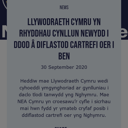
NEWS
LLYWODRAETH CYMRU YN
RHYDDHAU CYNLLUN NEWYDD I
DDOD Â DIFLASTOD CARTREFI OER I
BEN
30 September 2020
Heddiw mae Llywodraeth Cymru wedi
cyhoeddi ymgynghoriad ar gynlluniau i
daclo tlodi tanwydd yng Nghymru. Mae
NEA Cymru yn croesawu’r cyfle i sicrhau
mai hwn fydd yr ymateb cryfaf posib i
ddiflastod cartrefi oer yng Nghymru.