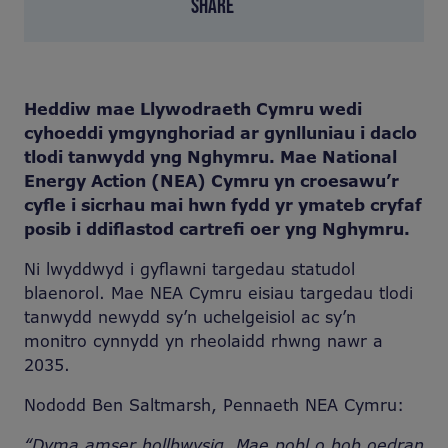
SHARE
Heddiw mae Llywodraeth Cymru wedi
cyhoeddi ymgynghoriad ar gynlluniau i daclo
tlodi tanwydd yng Nghymru. Mae National
Energy Action (NEA) Cymru yn croesawu’r
cyfle i sicrhau mai hwn fydd yr ymateb cryfaf
posib i ddiflastod cartrefi oer yng Nghymru.
Ni lwyddwyd i gyflawni targedau statudol
blaenorol. Mae NEA Cymru eisiau targedau tlodi
tanwydd newydd sy’n uchelgeisiol ac sy’n
monitro cynnydd yn rheolaidd rhwng nawr a
2035.
Nododd Ben Saltmarsh, Pennaeth NEA Cymru:
“Dyma amser hollbwysig. Mae pobl o bob oedran