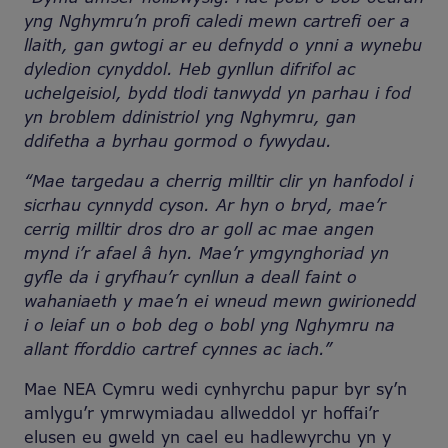
yng Nghymru’n profi caledi mewn cartrefi oer a
llaith, gan gwtogi ar eu defnydd o ynni a wynebu
dyledion cynyddol.
Heb gynllun difrifol ac
uchelgeisiol, bydd tlodi tanwydd yn parhau i fod
yn broblem ddinistriol yng Nghymru, gan
ddifetha a byrhau gormod o fywydau.
“Mae targedau a cherrig milltir clir yn hanfodol i
sicrhau cynnydd cyson. Ar hyn o bryd, mae’r
cerrig milltir dros dro ar goll ac mae angen
mynd i’r afael â hyn. Mae’r ymgynghoriad yn
gyfle da i gryfhau’r cynllun a deall faint o
wahaniaeth y mae’n ei wneud mewn gwirionedd
i o leiaf un o bob deg o bobl yng Nghymru na
allant fforddio cartref cynnes ac iach.”
Mae NEA Cymru wedi cynhyrchu papur byr sy’n
amlygu’r ymrwymiadau allweddol yr hoffai’r
elusen eu gweld yn cael eu hadlewyrchu yn y